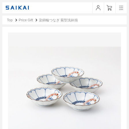
Top
Price Gift
染錦輪つなぎ 菊型浅鉢揃