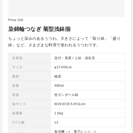
Price Gift
染錦輪つなぎ 菊型浅鉢揃
ちょっと深みのあるうつわ。大きさによって「取り鉢」「盛り
鉢」など、さまざまな料理で使われるうつわです。
生産地
染付：美濃 / 上絵：波佐見
サイズ
φ17×H5cm
素材
磁器
容量
480ml
荷姿
色ダンボール箱
箱サイズ
W19×D18.5×H11cm
箱重量
1.6kg
C/T入数
12
食洗機：○ 電子レンジ：○