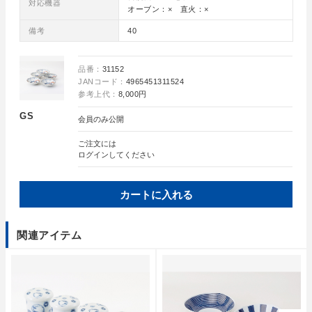
対応機器
オーブン：× 直火：×
備考
40
品番：
31152
JANコード：
4965451311524
参考上代：
8,000円
GS
会員のみ公開
ご注文には
ログイン
してください
カートに入れる
関連アイテム