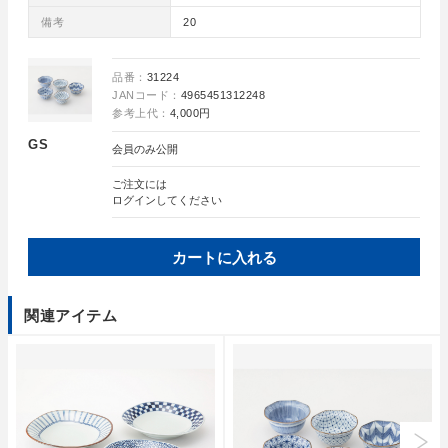
備考
20
品番：
31224
JANコード：
4965451312248
参考上代：
4,000円
GS
会員のみ公開
ご注文には
ログイン
してください
カートに入れる
関連アイテム