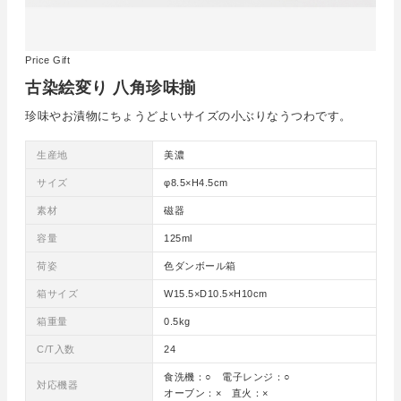
Price Gift
古染絵変り 八角珍味揃
珍味やお漬物にちょうどよいサイズの小ぶりなうつわです。
生産地
美濃
サイズ
φ8.5×H4.5cm
素材
磁器
容量
125ml
荷姿
色ダンボール箱
箱サイズ
W15.5×D10.5×H10cm
箱重量
0.5kg
C/T入数
24
食洗機：○ 電子レンジ：○
対応機器
オーブン：× 直火：×