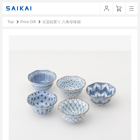
Top
Price Gift
古染絵変り 八角珍味揃