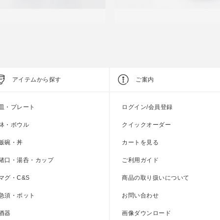
ice Gift
Price Gift
藍玉 軽量お好み丼トリオ
藍屋 丸角鉢トリオ
参考上代
3,500円
参考上代
3,000円
アイテムから探す
ご案内
皿・プレート
ログイン/会員登録
鉢・ボウル
クイックオーダー
飯碗・丼
カートを見る
猪口・湯呑・カップ
ご利用ガイド
マグ・C&S
商品の取り扱いについて
急須・ポット
お問い合わせ
酒器
画像ダウンロード