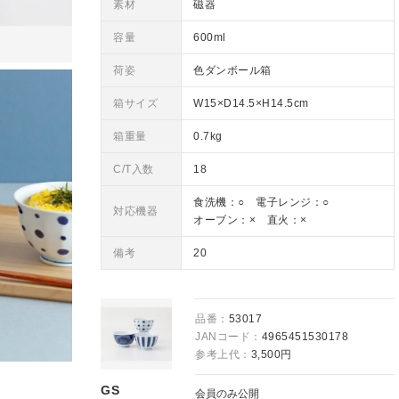
素材
磁器
容量
600ml
荷姿
色ダンボール箱
箱サイズ
W15×D14.5×H14.5cm
箱重量
0.7kg
C/T入数
18
食洗機：○ 電子レンジ：○
対応機器
オーブン：× 直火：×
備考
20
品番：
53017
JANコード：
4965451530178
参考上代：
3,500円
GS
会員のみ公開