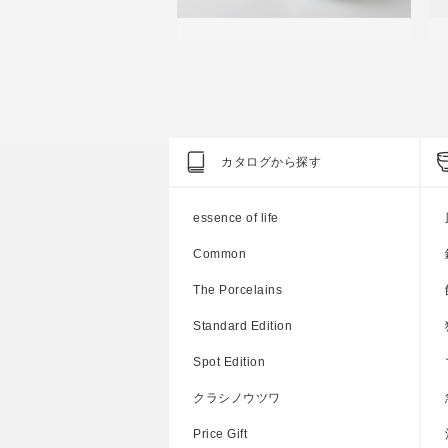
Price Gift
Pr
カフェオレボウルペア
花ふわり ピクルスセット
000円
参考上代
3,500円
カタログから探す
essence of life
Common
The Porcelains
Standard Edition
Spot Edition
クラシノウツワ
Price Gift