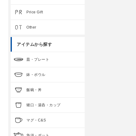
Price Gift
Other
アイテムから探す
皿・プレート
鉢・ボウル
飯碗・丼
猪口・湯呑・カップ
マグ・C&S
急須・ポット