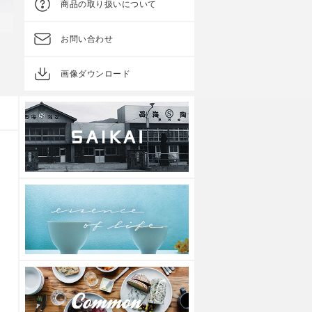
商品の取り扱いについて
お問い合わせ
Price Gift
Price Gift
藍玉 レンジ鉢トリオ
ポタリー 水切らくらく碗
画像ダウンロード
参考上代
3,000円
参考上代
3,000円