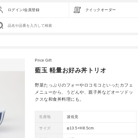
ログイン/会員登録
クイックオーダー
Price Gift
藍玉 軽量お好み丼トリオ
野菜たっぷりのフォーやロコモコといったカフェ
メニューから、うどんや、親子丼などオーソドッ
クスな和食丼料理にも。
生産地
波佐見
サイズ
φ13.5×H8.5cm