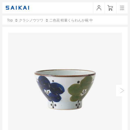
Top
クラシノウツワ
二色花 軽量くらわんか碗 中