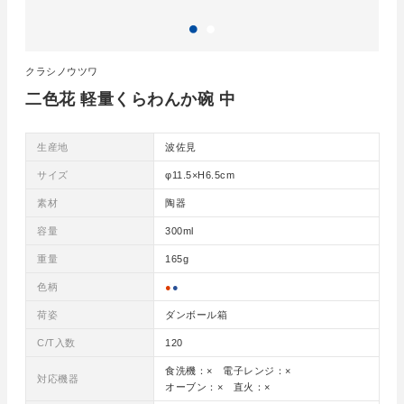
クラシノウツワ
二色花 軽量くらわんか碗 中
生産地
波佐見
サイズ
φ11.5×H6.5cm
素材
陶器
容量
300ml
重量
165g
色柄
●
●
荷姿
ダンボール箱
C/T入数
120
食洗機：× 電子レンジ：×
対応機器
オーブン：× 直火：×