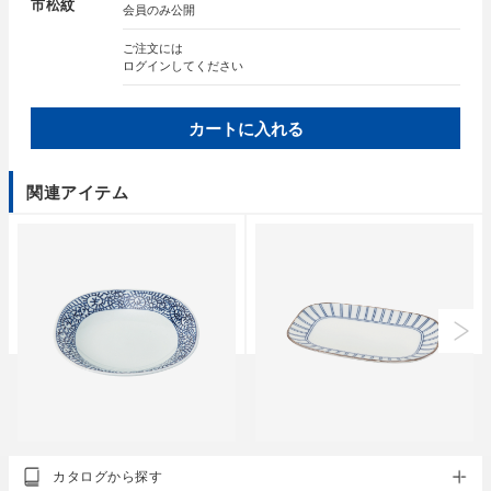
市松紋
会員のみ公開
ご注文には
ログイン
してください
カートに入れる
関連アイテム
クラシノウツワ
クラシノウツワ
カタログから探す
藍屋 多用皿
藍屋 19CM長皿