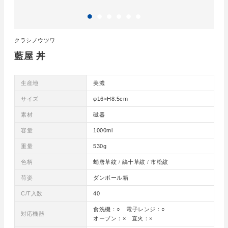
クラシノウツワ
藍屋 丼
生産地
美濃
サイズ
φ16×H8.5cm
素材
磁器
容量
1000ml
重量
530g
色柄
蛸唐草紋 / 縞十草紋 / 市松紋
荷姿
ダンボール箱
C/T入数
40
食洗機：○ 電子レンジ：○
対応機器
オーブン：× 直火：×