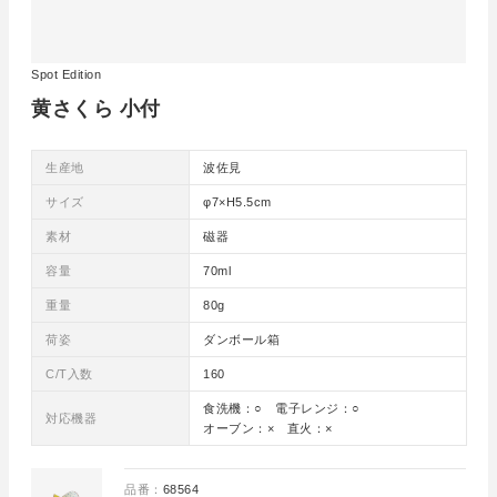
Spot Edition
黄さくら 小付
生産地
波佐見
サイズ
φ7×H5.5cm
素材
磁器
容量
70ml
重量
80g
荷姿
ダンボール箱
C/T入数
160
食洗機：○ 電子レンジ：○
対応機器
オーブン：× 直火：×
品番：
68564