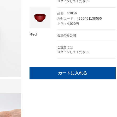
ログイン
してください
品番：
13856
JANコード：
4965451138565
上代：
4,000円
Red
会員のみ公開
ご注文には
ログイン
してください
カートに入れる