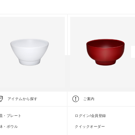
ommon
Common
アイテムから探す
ご案内
飯碗
汁椀
●
●
●
●
●
皿・プレート
ログイン/会員登録
上代
800円
上代
4,000円
鉢・ボウル
クイックオーダー