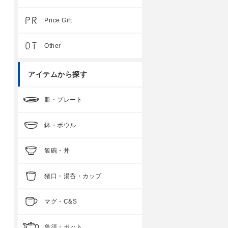
Price Gift
Other
アイテムから探す
皿・プレート
鉢・ボウル
飯碗・丼
猪口・湯呑・カップ
マグ・C&S
急須・ポット