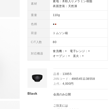
素地：木粉入りメラミン樹脂
素材
表面塗装：天然漆
重量
110g
色柄
●
●
荷姿
トムソン箱
C/T入数
80
食洗機：× 電子レンジ：×
対応機器
オーブン：× 直火：×
品番：
13855
JANコード：
4965451138558
上代：
4,000円
Black
会員のみ公開
ご注文には