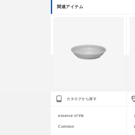
関連アイテム
Common
C
カタログから探す
プレート 90mm
○
●
●
●
○
essence of life
円
上代
600円
Common