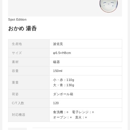
Spot Edition
おかめ 湯呑
生産地
波佐見
サイズ
φ6.5×H8cm
素材
磁器
容量
150ml
小・赤：110g
重量
大・青：130g
荷姿
ダンボール箱
C/T入数
120
食洗機：○ 電子レンジ：○
対応機器
オーブン：× 直火：×