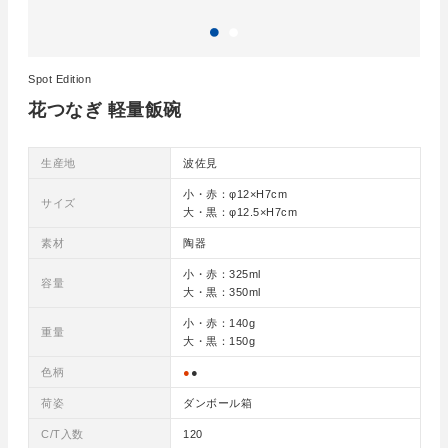
Spot Edition
花つなぎ 軽量飯碗
生産地
波佐見
小・赤：φ12×H7cm
サイズ
大・黒：φ12.5×H7cm
素材
陶器
小・赤：325ml
容量
大・黒：350ml
小・赤：140g
重量
大・黒：150g
色柄
●
●
荷姿
ダンボール箱
C/T入数
120