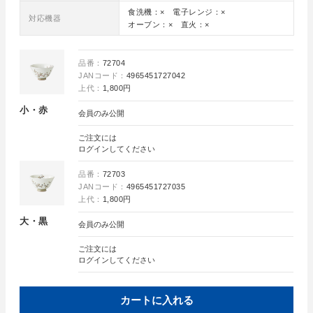
食洗機：× 電子レンジ：×
対応機器
オーブン：× 直火：×
品番：
72704
JANコード：
4965451727042
上代：
1,800円
小・赤
会員のみ公開
ご注文には
ログイン
してください
品番：
72703
JANコード：
4965451727035
上代：
1,800円
大・黒
会員のみ公開
ご注文には
ログイン
してください
カートに入れる