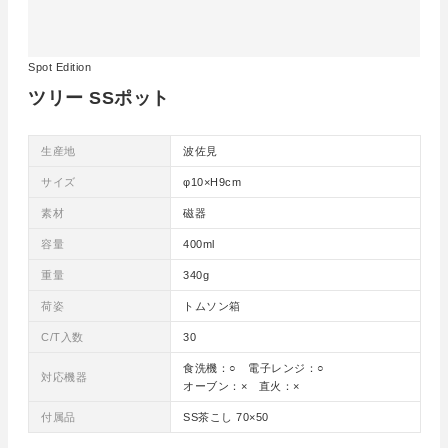
Spot Edition
ツリー SSポット
生産地
波佐見
サイズ
φ10×H9cm
素材
磁器
容量
400ml
重量
340g
荷姿
トムソン箱
C/T入数
30
食洗機：○ 電子レンジ：○
対応機器
オーブン：× 直火：×
付属品
SS茶こし 70×50