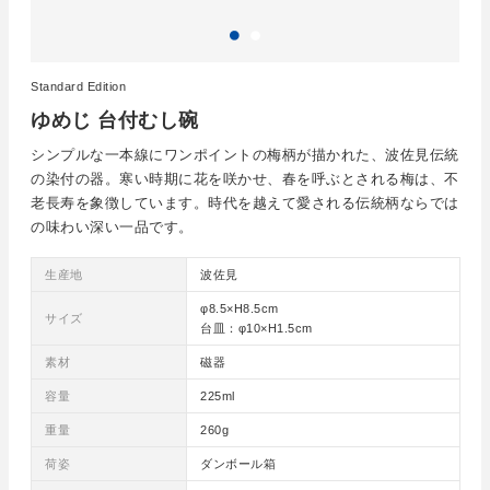
Standard Edition
ゆめじ 台付むし碗
シンプルな一本線にワンポイントの梅柄が描かれた、波佐見伝統
の染付の器。寒い時期に花を咲かせ、春を呼ぶとされる梅は、不
老長寿を象徴しています。時代を越えて愛される伝統柄ならでは
の味わい深い一品です。
生産地
波佐見
φ8.5×H8.5cm
サイズ
台皿：φ10×H1.5cm
素材
磁器
容量
225ml
重量
260g
荷姿
ダンボール箱