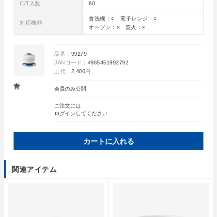
C/T入数
80
食洗機：○ 電子レンジ：○
対応機器
オーブン：× 直火：×
品番：
99279
JANコード：
4965451992792
上代：
2,400円
青
会員のみ公開
ご注文には
ログイン
してください
カートに入れる
関連アイテム