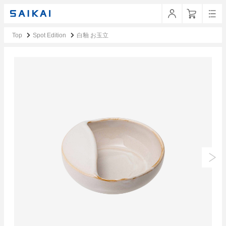
Top
Spot Edition
白釉 お玉立