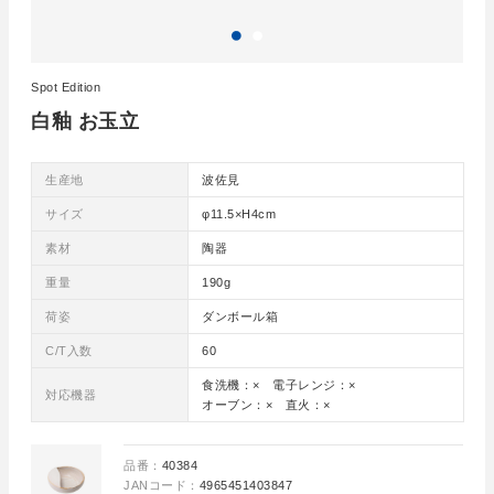
Spot Edition
白釉 お玉立
生産地
波佐見
サイズ
φ11.5×H4cm
素材
陶器
重量
190g
荷姿
ダンボール箱
C/T入数
60
食洗機：× 電子レンジ：×
対応機器
オーブン：× 直火：×
品番：
40384
JANコード：
4965451403847