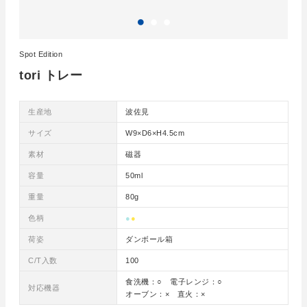
Spot Edition
tori トレー
生産地
波佐見
サイズ
W9×D6×H4.5cm
素材
磁器
容量
50ml
重量
80g
色柄
●
●
荷姿
ダンボール箱
C/T入数
100
食洗機：○ 電子レンジ：○
対応機器
オーブン：× 直火：×