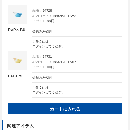
品番：
14728
JANコード：
4965451147284
上代：
1,500円
PoPo BU
会員のみ公開
ご注文には
ログイン
してください
品番：
14731
JANコード：
4965451147314
上代：
1,500円
LaLa YE
会員のみ公開
ご注文には
ログイン
してください
カートに入れる
関連アイテム