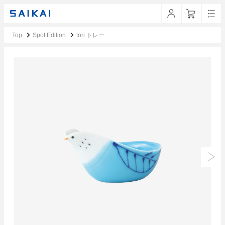
Top
Spot Edition
tori トレー