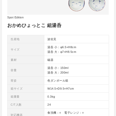
Spot Edition
おかめひょっとこ 組湯呑
生産地
波佐見
湯呑 小：φ6.5×H8cm
サイズ
湯呑 大：φ7×H8.5cm
素材
磁器
湯呑 小：150ml
容量
湯呑 大：200ml
荷姿
色ダンボール箱
箱サイズ
W14.5×D9.5×H7cm
箱重量
0.3kg
C/T入数
24
食洗機：○ 電子レンジ：○
対応機器