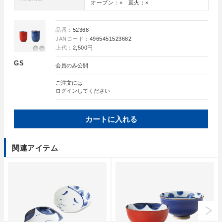
オーブン：× 直火：×
品番：
52368
JANコード：
4965451523682
上代：
2,500円
GS
会員のみ公開
ご注文には
ログイン
してください
カートに入れる
関連アイテム