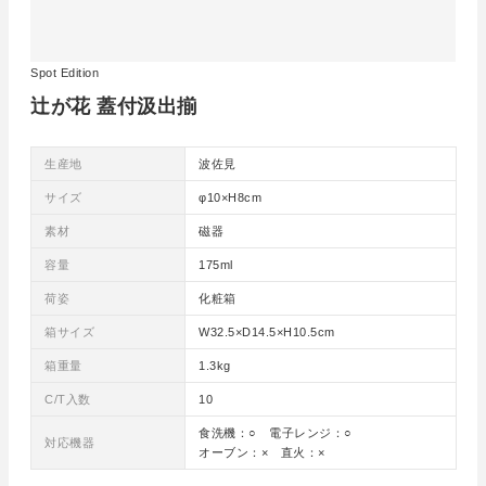
Spot Edition
辻が花 蓋付汲出揃
生産地
波佐見
サイズ
φ10×H8cm
素材
磁器
容量
175ml
荷姿
化粧箱
箱サイズ
W32.5×D14.5×H10.5cm
箱重量
1.3kg
C/T入数
10
食洗機：○ 電子レンジ：○
対応機器
オーブン：× 直火：×