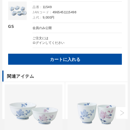
品番：
11549
JANコード：
4965451115498
上代：
9,000円
GS
会員のみ公開
ご注文には
ログイン
してください
カートに入れる
関連アイテム