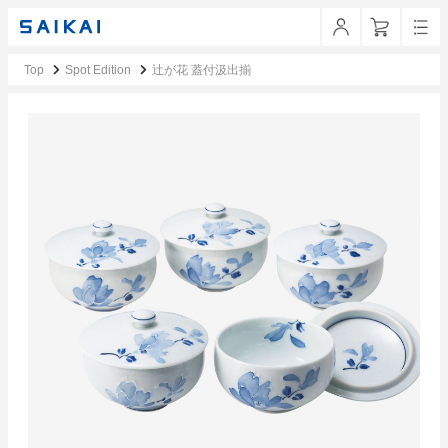
Top
Spot Edition
辻が花 蓋付汲出揃