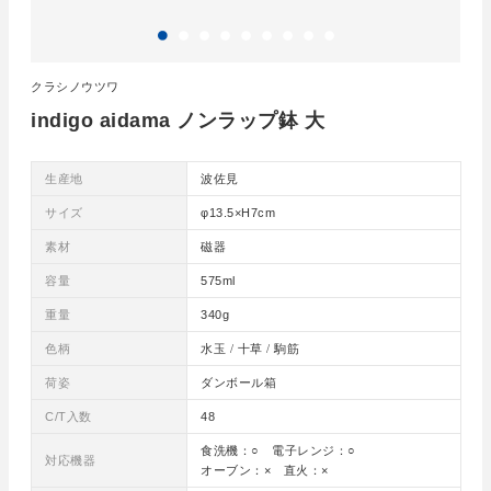
クラシノウツワ
indigo aidama ノンラップ鉢 大
生産地
波佐見
サイズ
φ13.5×H7cm
素材
磁器
容量
575ml
重量
340g
色柄
水玉 / 十草 / 駒筋
荷姿
ダンボール箱
C/T入数
48
食洗機：○ 電子レンジ：○
対応機器
オーブン：× 直火：×