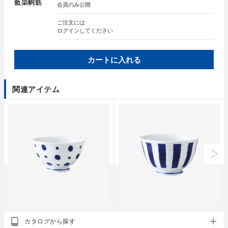
藍染駒筋
会員のみ公開
ご注文には
ログイン
してください
カートに入れる
関連アイテム
クラシノウツワ
クラシノウツワ
カタログから探す
indigo aidama 軽量飯碗
indigo aidama 面取軽量お好み丼