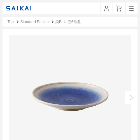
Top
Standard Edition
染BLU 玉6号皿