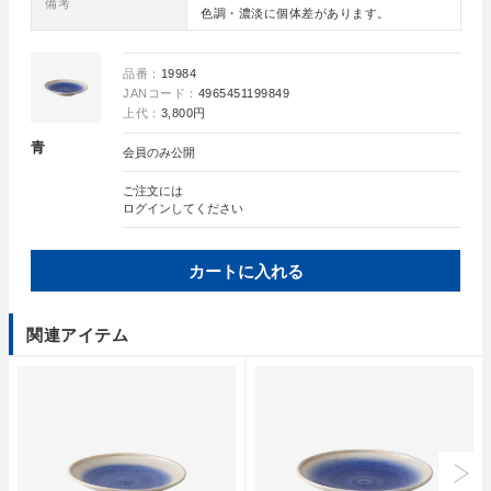
備考
色調・濃淡に個体差があります。
品番：
19984
JANコード：
4965451199849
上代：
3,800円
青
会員のみ公開
ご注文には
ログイン
してください
カートに入れる
関連アイテム