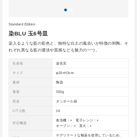
Standard Edition
染BLU 玉6号皿
染入るような藍の彩色と、独特な白土の風合いが特徴の和陶。そ
れぞれ異なる藍の濃淡や質感なども魅力の一つ。
生産地
波佐見
サイズ
φ20×H3cm
素材
陶器
重量
350g
荷姿
ダンボール箱
C/T入数
16
食洗機：× 電子レンジ：×
対応機器
オーブン：× 直火：×
※デリケートな釉薬を使用しているため、