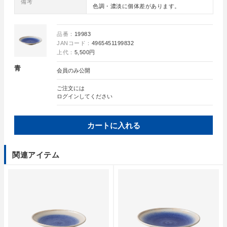
備考
色調・濃淡に個体差があります。
品番：
19983
JANコード：
4965451199832
上代：
5,500円
青
会員のみ公開
ご注文には
ログイン
してください
カートに入れる
関連アイテム