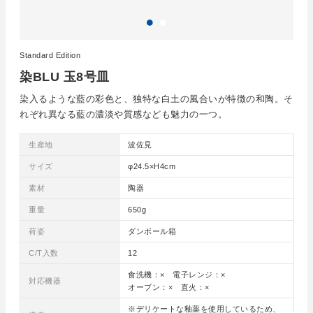
Standard Edition
染BLU 玉8号皿
染入るような藍の彩色と、独特な白土の風合いが特徴の和陶。そ
れぞれ異なる藍の濃淡や質感なども魅力の一つ。
生産地
波佐見
サイズ
φ24.5×H4cm
素材
陶器
重量
650g
荷姿
ダンボール箱
C/T入数
12
食洗機：× 電子レンジ：×
対応機器
オーブン：× 直火：×
※デリケートな釉薬を使用しているため、