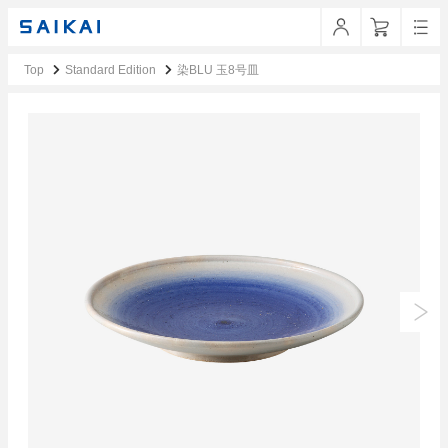
Top
Standard Edition
染BLU 玉8号皿