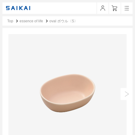
Top
essence of life
oval ボウル〈S〉