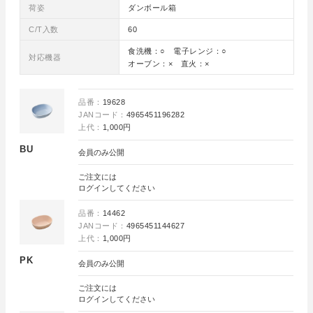
荷姿
ダンボール箱
C/T入数
60
食洗機：○ 電子レンジ：○
対応機器
オーブン：× 直火：×
品番：
19628
JANコード：
4965451196282
上代：
1,000円
BU
会員のみ公開
ご注文には
ログイン
してください
品番：
14462
JANコード：
4965451144627
上代：
1,000円
PK
会員のみ公開
ご注文には
ログイン
してください