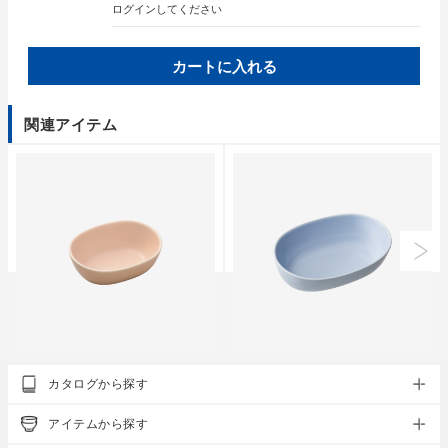
ログイン
してください
カートに入れる
関連アイテム
essence of life
essence of life
カタログから探す
oval ボウル〈S〉
oval ボウル〈M〉
●
●
●
●
●
●
●
●
●
●
アイテムから探す