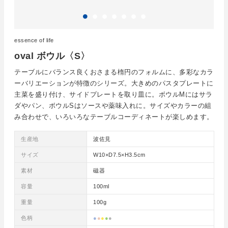
essence of life
oval ボウル〈S〉
テーブルにバランス良くおさまる楕円のフォルムに、多彩なカラ
ーバリエーションが特徴のシリーズ。大きめのパスタプレートに
主菜を盛り付け、サイドプレートを取り皿に。ボウルMにはサラ
ダやパン、ボウルSはソースや薬味入れに。サイズやカラーの組
み合わせで、いろいろなテーブルコーディネートが楽しめます。
生産地
波佐見
サイズ
W10×D7.5×H3.5cm
素材
磁器
容量
100ml
重量
100g
色柄
●
●
●
●
●