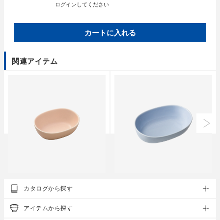
ログイン
してください
カートに入れる
関連アイテム
essence of life
essence of life
カタログから探す
oval ボウル〈S〉
oval ボウル〈M〉
●
●
●
●
●
●
●
●
●
●
アイテムから探す