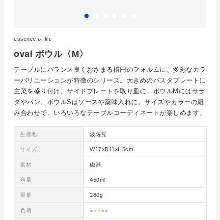
essence of life
oval ボウル〈M〉
テーブルにバランス良くおさまる楕円のフォルムに、多彩なカラ
ーバリエーションが特徴のシリーズ。大きめのパスタプレートに
主菜を盛り付け、サイドプレートを取り皿に。ボウルMにはサラ
ダやパン、ボウルSはソースや薬味入れに。サイズやカラーの組
み合わせで、いろいろなテーブルコーディネートが楽しめます。
生産地
波佐見
サイズ
W17×D11×H5cm
素材
磁器
容量
450ml
重量
280g
色柄
●
●
●
●
●