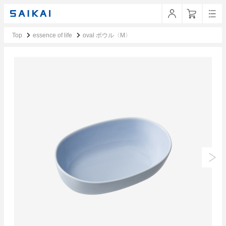
Top
essence of life
oval ボウル〈M〉