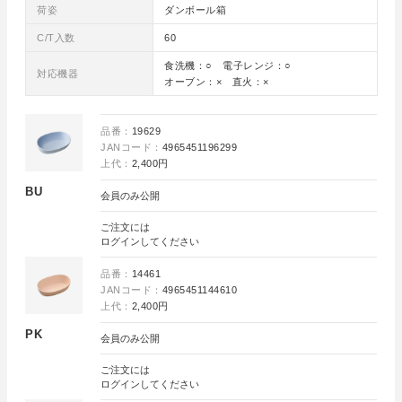
荷姿
ダンボール箱
C/T入数
60
食洗機：○ 電子レンジ：○
対応機器
オーブン：× 直火：×
品番：
19629
JANコード：
4965451196299
上代：
2,400円
BU
会員のみ公開
ご注文には
ログイン
してください
品番：
14461
JANコード：
4965451144610
上代：
2,400円
PK
会員のみ公開
ご注文には
ログイン
してください