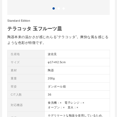
Standard Edition
テラコッタ 玉フルーツ皿
陶器本来の温かさが感じれらる“テラコッタ”。爽快な風を感じる
ような色彩が特徴です。
生産地
波佐見
サイズ
φ17×H2.5cm
素材
陶器
重量
200g
荷姿
ダンボール箱
C/T入数
36
食洗機：× 電子レンジ：×
対応機器
オーブン：× 直火：×
※デリケートな釉薬を使用しているため、