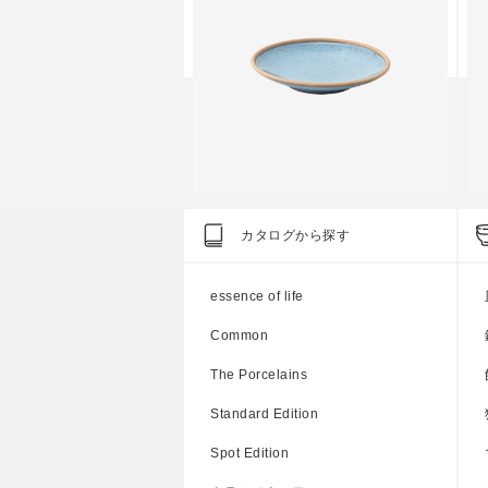
dition
Standard Edition
S
カタログから探す
SSガラスポット 小
テラコッタ 玉フルーツ皿
essence of life
円
上代
2,700円
Common
The Porcelains
Standard Edition
Spot Edition