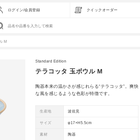
ログイン/会員登録
クイックオーダー
ル M
Standard Edition
テラコッタ 玉ボウル M
陶器本来の温かさが感じれらる“テラコッタ”。爽快
な風を感じるような色彩が特徴です。
生産地
波佐見
サイズ
φ17×H5.5cm
素材
陶器