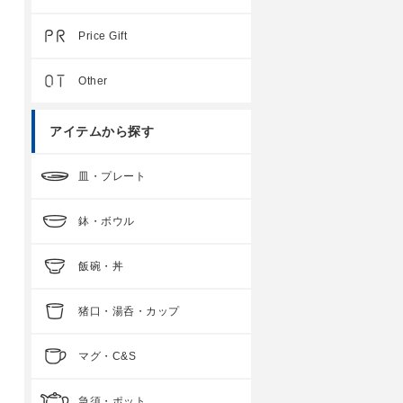
Price Gift
Other
アイテムから探す
皿・プレート
鉢・ボウル
飯碗・丼
猪口・湯呑・カップ
マグ・C&S
急須・ポット