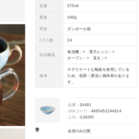
容量
575ml
重量
340g
荷姿
ダンボール箱
C/T入数
24
食洗機：× 電子レンジ：×
対応機器
オーブン：× 直火：×
※デリケートな釉薬を使用している
備考
ため、色調・濃淡に個体差がありま
す。
品番：
24491
JANコード：
4965451244914
上代：
3,500円
青
会員のみ公開