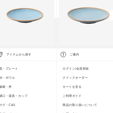
tandard Edition
Standard Edition
アイテムから探す
ご案内
テラコッタ 玉6号皿
テラコッタ 玉8号皿
皿・プレート
ログイン/会員登録
上代
3,700円
上代
5,000円
鉢・ボウル
クイックオーダー
飯碗・丼
カートを見る
猪口・湯呑・カップ
ご利用ガイド
マグ・C&S
商品の取り扱いについて