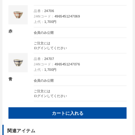
品番：
24706
JANコード：
4965451247069
上代：
1,700円
赤
会員のみ公開
ご注文には
ログイン
してください
品番：
24707
JANコード：
4965451247076
上代：
1,700円
青
会員のみ公開
ご注文には
ログイン
してください
カートに入れる
関連アイテム