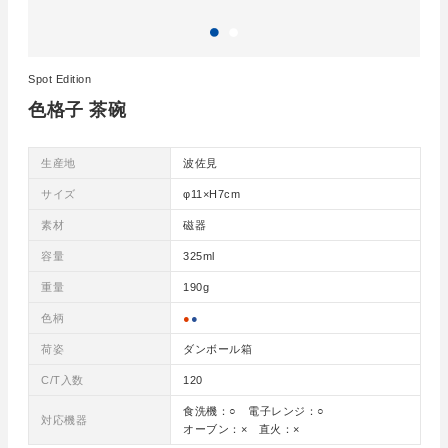
Spot Edition
色格子 茶碗
生産地
波佐見
サイズ
φ11×H7cm
素材
磁器
容量
325ml
重量
190g
色柄
●
●
荷姿
ダンボール箱
C/T入数
120
食洗機：○ 電子レンジ：○
対応機器
オーブン：× 直火：×