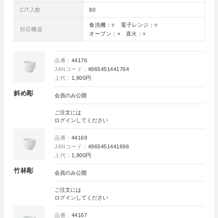
C/T入数
80
食洗機：○ 電子レンジ：○
対応機器
オーブン：× 直火：×
品番：
44176
JANコード：
4965451441764
上代：
1,800円
斜め彫
会員のみ公開
ご注文には
ログイン
してください
品番：
44169
JANコード：
4965451441696
上代：
1,800円
竹林彫
会員のみ公開
ご注文には
ログイン
してください
品番：
44167