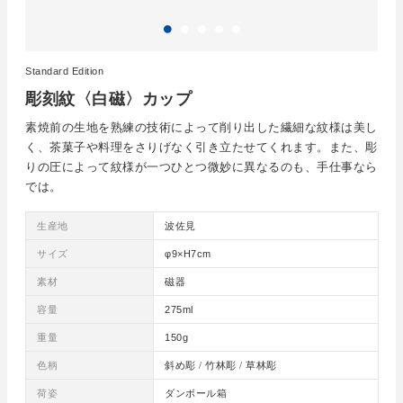
Standard Edition
彫刻紋〈白磁〉カップ
素焼前の生地を熟練の技術によって削り出した繊細な紋様は美し
く、茶菓子や料理をさりげなく引き立たせてくれます。また、彫
りの圧によって紋様が一つひとつ微妙に異なるのも、手仕事なら
では。
生産地
波佐見
サイズ
φ9×H7cm
素材
磁器
容量
275ml
重量
150g
色柄
斜め彫 / 竹林彫 / 草林彫
荷姿
ダンボール箱