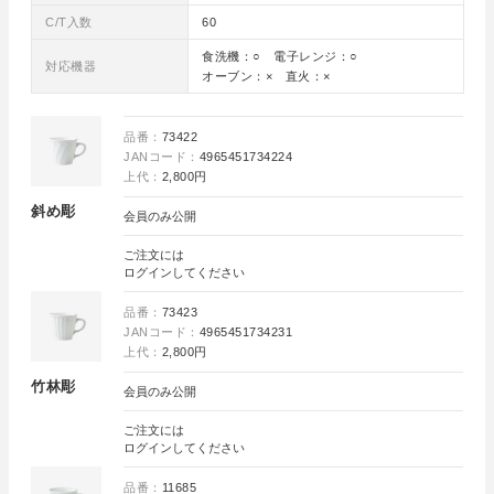
C/T入数
60
食洗機：○ 電子レンジ：○
対応機器
オーブン：× 直火：×
品番：
73422
JANコード：
4965451734224
上代：
2,800円
斜め彫
会員のみ公開
ご注文には
ログイン
してください
品番：
73423
JANコード：
4965451734231
上代：
2,800円
竹林彫
会員のみ公開
ご注文には
ログイン
してください
品番：
11685