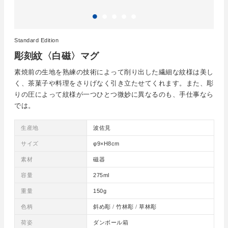
Standard Edition
彫刻紋〈白磁〉マグ
素焼前の生地を熟練の技術によって削り出した繊細な紋様は美し
く、茶菓子や料理をさりげなく引き立たせてくれます。また、彫
りの圧によって紋様が一つひとつ微妙に異なるのも、手仕事なら
では。
生産地
波佐見
サイズ
φ9×H8cm
素材
磁器
容量
275ml
重量
150g
色柄
斜め彫 / 竹林彫 / 草林彫
荷姿
ダンボール箱