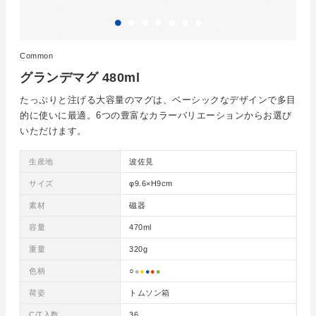
Common
グランデマグ 480ml
たっぷりと注げる大容量のマグは、ベーシックなデザインで多目
的に使いに最適。6つの豊富なカラーバリエーションからお選び
いただけます。
生産地
波佐見
サイズ
φ9.6×H9cm
素材
磁器
容量
470ml
重量
320g
色柄
○
●
●
●
●
●
荷姿
トムソン箱
C/T入数
36