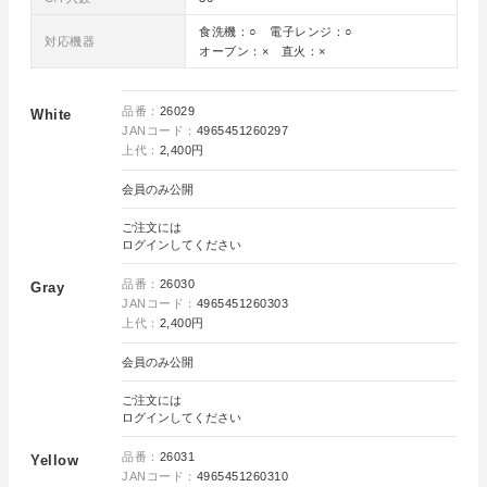
食洗機：○ 電子レンジ：○
対応機器
オーブン：× 直火：×
品番：
26029
White
JANコード：
4965451260297
上代：
2,400円
会員のみ公開
ご注文には
ログイン
してください
品番：
26030
Gray
JANコード：
4965451260303
上代：
2,400円
会員のみ公開
ご注文には
ログイン
してください
品番：
26031
Yellow
JANコード：
4965451260310