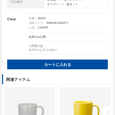
対応機器
オーブン：× 直火：×
品番：
26047
Clear
JANコード：
4965451260471
上代：
2,000円
会員のみ公開
ご注文には
ログイン
してください
カートに入れる
関連アイテム