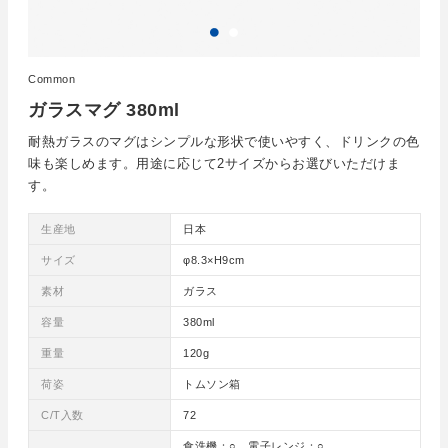
Common
ガラスマグ 380ml
耐熱ガラスのマグはシンプルな形状で使いやすく、ドリンクの色
味も楽しめます。用途に応じて2サイズからお選びいただけま
す。
生産地
日本
サイズ
φ8.3×H9cm
素材
ガラス
容量
380ml
重量
120g
荷姿
トムソン箱
C/T入数
72
食洗機：○ 電子レンジ：○