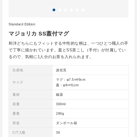
Standard Edition
マジョリカ SS蓋付マグ
和洋どちらにもフィットする中性的な柄は、一つひとつ職人の手
で丁寧に描かれています。蓋とSS茶こし（手付）が付属してい
るので、気軽に1人分のお茶を入れられます。
生産地
波佐見
マグ：φ7.5×H9cm
サイズ
蓋：φ8×H1cm
素材
磁器
容量
300ml
重量
280g
荷姿
ダンボール箱
C/T入数
36