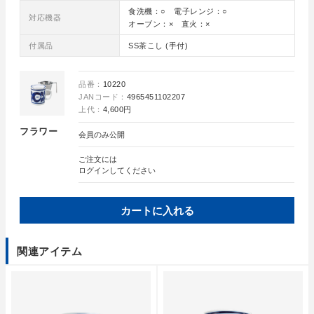
食洗機：○ 電子レンジ：○
対応機器
オーブン：× 直火：×
付属品
SS茶こし (手付)
品番：
10220
JANコード：
4965451102207
上代：
4,600円
フラワー
会員のみ公開
ご注文には
ログイン
してください
カートに入れる
関連アイテム