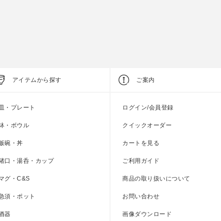
上代
4,400円
上代
900円
アイテムから探す
ご案内
皿・プレート
ログイン/会員登録
鉢・ボウル
クイックオーダー
飯碗・丼
カートを見る
猪口・湯呑・カップ
ご利用ガイド
マグ・C&S
商品の取り扱いについて
急須・ポット
お問い合わせ
酒器
画像ダウンロード