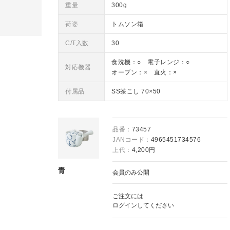
重量
300g
荷姿
トムソン箱
C/T入数
30
食洗機：○ 電子レンジ：○
対応機器
オーブン：× 直火：×
付属品
SS茶こし 70×50
品番：
73457
JANコード：
4965451734576
上代：
4,200円
青
会員のみ公開
ご注文には
ログイン
してください