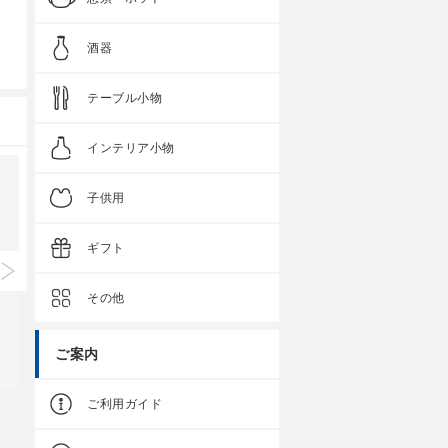
酒器
テーブル小物
インテリア小物
子供用
ギフト
その他
ご案内
ご利用ガイド
Spot Edition
Spot Edition
花紋 SS雀口急須
白磁渦 丸仙茶