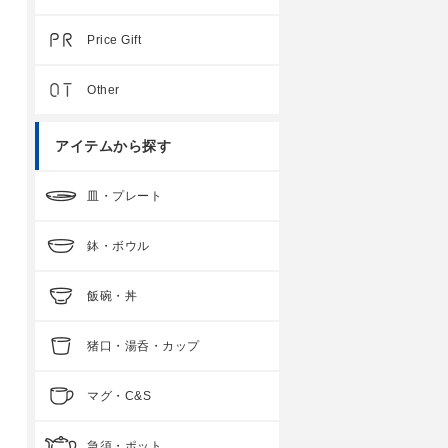
Price Gift
Other
アイテムから探す
皿・プレート
鉢・ボウル
飯碗・丼
猪口・湯呑・カップ
マグ・C&S
急須・ポット