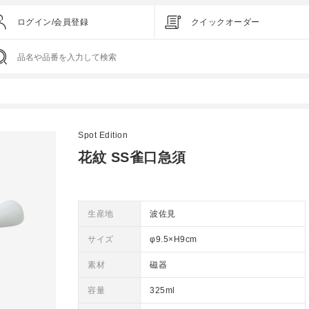
ログイン/会員登録
クイックオーダー
Spot Edition
花紋 SS雀口急須
生産地
波佐見
サイズ
φ9.5×H9cm
素材
磁器
容量
325ml