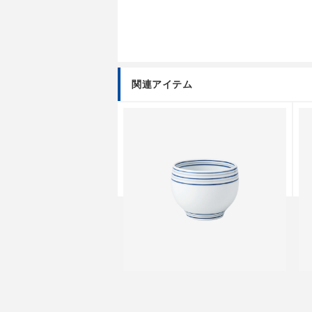
関連アイテム
n
Spot Edition
S
口急須
白磁渦 丸仙茶
白