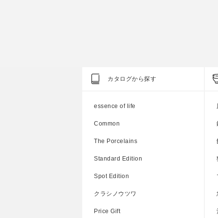
円
上代
1,200円
カタログから探す
essence of life
Common
The Porcelains
Standard Edition
Spot Edition
クラシノウツワ
Price Gift