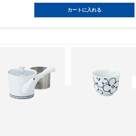
カートに入れる
pot Edition
Spot Edition
磁渦 SS中急須
花紋 仙茶