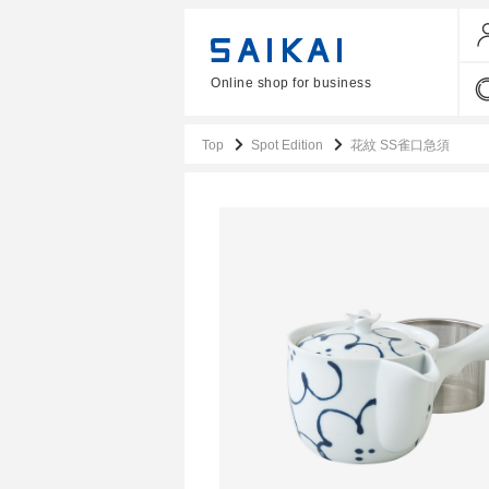
Online shop for business
Top
Spot Edition
花紋 SS雀口急須