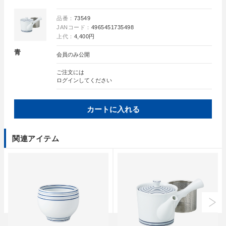
品番：
73549
JANコード：
4965451735498
上代：
4,400円
青
会員のみ公開
ご注文には
ログイン
してください
カートに入れる
関連アイテム