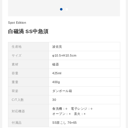
Spot Edition
白磁渦 SS中急須
生産地
波佐見
サイズ
φ10.5×H10.5cm
素材
磁器
容量
425ml
重量
400g
荷姿
ダンボール箱
C/T入数
30
食洗機：○ 電子レンジ：○
対応機器
オーブン：× 直火：×
付属品
SS茶こし 76×65