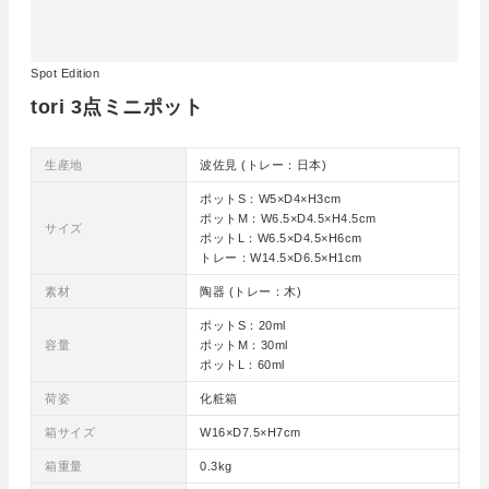
Spot Edition
tori 3点ミニポット
生産地
波佐見 (トレー：日本)
ポットS：W5×D4×H3cm
ポットM：W6.5×D4.5×H4.5cm
サイズ
ポットL：W6.5×D4.5×H6cm
トレー：W14.5×D6.5×H1cm
素材
陶器 (トレー：木)
ポットS：20ml
容量
ポットM：30ml
ポットL：60ml
荷姿
化粧箱
箱サイズ
W16×D7.5×H7cm
箱重量
0.3kg