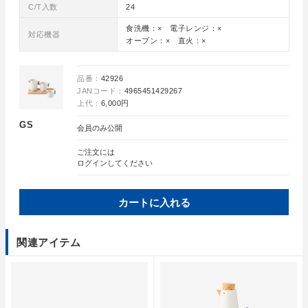
C/T入数
24
食洗機：× 電子レンジ：×
対応機器
オーブン：× 直火：×
品番：
42926
JANコード：
4965451429267
上代：
6,000円
GS
会員のみ公開
ご注文には
ログイン
してください
カートに入れる
関連アイテム