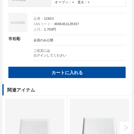
オーブン：× 直火：×
品番：
12833
JANコード：
4965451128337
上代：
1,700円
市松彫
会員のみ公開
ご注文には
ログイン
してください
カートに入れる
関連アイテム