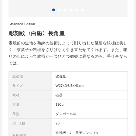
Standard Edition
彫刻紋〈白磁〉長角皿
素焼前の生地を熟練の技術によって削り出した繊細な紋様は美し
く、茶菓子や料理をさりげなく引き立たせてくれます。また、彫
りの圧によって紋様が一つひとつ微妙に異なるのも、手仕事なら
では。
生産地
波佐見
サイズ
W27×D6.5×H1cm
素材
磁器
重量
190g
荷姿
ダンボール箱
C/T入数
90
食洗機：○ 電子レンジ：○
対応機器