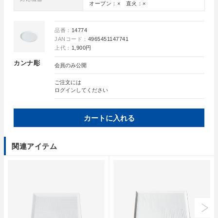
オーブン：× 直火：×
品番：
14774
JANコード：
4965451147741
上代：
1,900円
カンナ彫
会員のみ公開
ご注文には
ログイン
してください
カートに入れる
関連アイテム