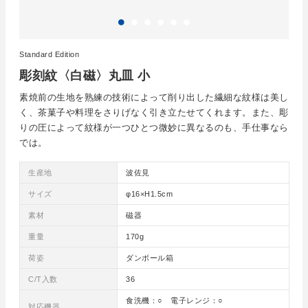
Standard Edition
彫刻紋〈白磁〉丸皿 小
素焼前の生地を熟練の技術によって削り出した繊細な紋様は美し
く、茶菓子や料理をさりげなく引き立たせてくれます。また、彫
りの圧によって紋様が一つひとつ微妙に異なるのも、手仕事なら
では。
生産地
波佐見
サイズ
φ16×H1.5cm
素材
磁器
重量
170g
荷姿
ダンボール箱
C/T入数
36
食洗機：○ 電子レンジ：○
対応機器