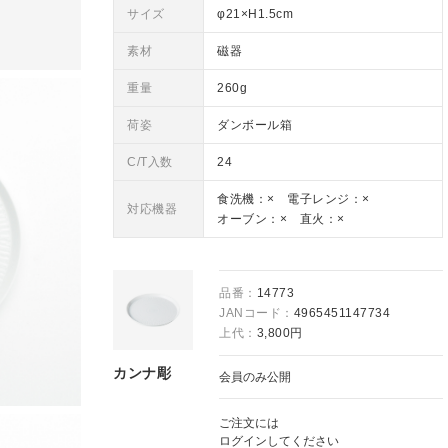
サイズ
φ21×H1.5cm
素材
磁器
重量
260g
荷姿
ダンボール箱
C/T入数
24
食洗機：× 電子レンジ：×
対応機器
オーブン：× 直火：×
品番：
14773
JANコード：
4965451147734
上代：
3,800円
カンナ彫
会員のみ公開
ご注文には
ログイン
してください