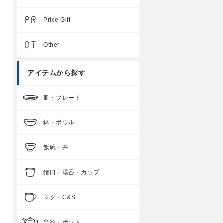
Price Gift
Other
アイテムから探す
皿・プレート
鉢・ボウル
飯碗・丼
猪口・湯呑・カップ
マグ・C&S
急須・ポット