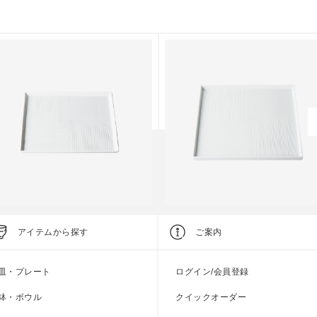
tandard Edition
Spot Edition
アイテムから探す
ご案内
彫刻紋〈白磁〉角皿 中
彫刻紋〈白磁〉角皿 大
皿・プレート
ログイン/会員登録
上代
3,800円
上代
10,000円
鉢・ボウル
クイックオーダー