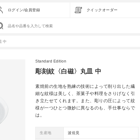
ログイン/会員登録
クイックオーダー
 中
Standard Edition
彫刻紋〈白磁〉丸皿 中
素焼前の生地を熟練の技術によって削り出した繊
細な紋様は美しく、茶菓子や料理をさりげなく引
き立たせてくれます。また、彫りの圧によって紋
様が一つひとつ微妙に異なるのも、手仕事ならで
は。
生産地
波佐見