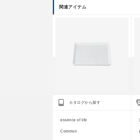
関連アイテム
dition
Standard Edition
S
カタログから探す
磁〉平碗 大
彫刻紋〈白磁〉角皿 小
essence of life
円
上代
1,700円
Common