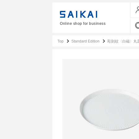
Online shop for business
Top
Standard Edition
彫刻紋〈白磁〉丸皿