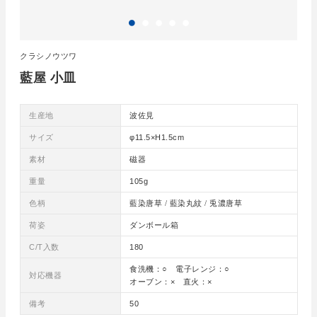
クラシノウツワ
藍屋 小皿
生産地
波佐見
サイズ
φ11.5×H1.5cm
素材
磁器
重量
105g
色柄
藍染唐草 / 藍染丸紋 / 兎濃唐草
荷姿
ダンボール箱
C/T入数
180
食洗機：○ 電子レンジ：○
対応機器
オーブン：× 直火：×
備考
50