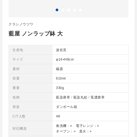
クラシノウツワ
藍屋 ノンラップ鉢 大
生産地
波佐見
サイズ
φ14×H8cm
素材
磁器
容量
610ml
重量
330g
色柄
藍染唐草 / 藍染丸紋 / 兎濃唐草
荷姿
ダンボール箱
C/T入数
48
食洗機：○ 電子レンジ：○
対応機器
オーブン：× 直火：×