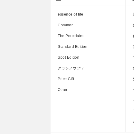
藍染丸紋 / 兎濃唐草
藍染唐草 / 藍染丸紋 / 兎濃唐草
藍
essence of life
200円
参考上代
800円
Common
The Porcelains
Standard Edition
Spot Edition
クラシノウツワ
Price Gift
Other