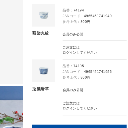
品番：
74194
JANコード：
4965451741949
参考上代：
800円
藍染丸紋
会員のみ公開
ご注文には
ログイン
してください
品番：
74195
JANコード：
4965451741956
参考上代：
800円
兎濃唐草
会員のみ公開
ご注文には
ログイン
してください