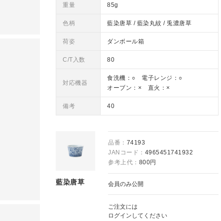
重量
85g
色柄
藍染唐草 / 藍染丸紋 / 兎濃唐草
荷姿
ダンボール箱
C/T入数
80
食洗機：○ 電子レンジ：○
対応機器
オーブン：× 直火：×
備考
40
品番：
74193
JANコード：
4965451741932
参考上代：
800円
藍染唐草
会員のみ公開
ご注文には
ログイン
してください