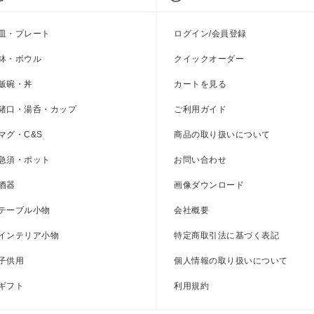
染唐草 / 藍染丸紋 / 兎濃唐草
藍染唐草 / 藍染丸紋 / 兎濃唐草
皿・プレート
ログイン/会員登録
参考上代
1,000円
参考上代
1,200円
鉢・ボウル
クイックオーダー
飯碗・丼
カートを見る
猪口・湯呑・カップ
ご利用ガイド
マグ・C&S
商品の取り扱いについて
急須・ポット
お問い合わせ
酒器
画像ダウンロード
テーブル小物
会社概要
インテリア小物
特定商取引法に基づく表記
子供用
個人情報の取り扱いについて
ギフト
利用規約