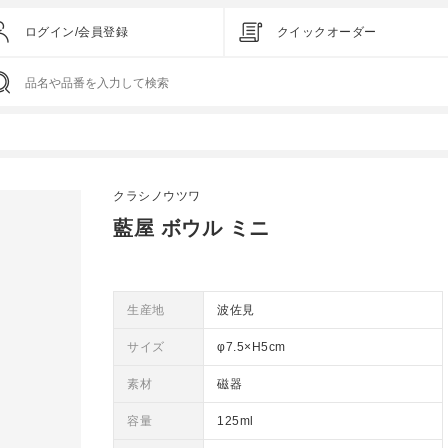
ログイン/会員登録
クイックオーダー
クラシノウツワ
藍屋 ボウル ミニ
生産地
波佐見
サイズ
φ7.5×H5cm
素材
磁器
容量
125ml