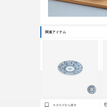
関連アイテム
ツワ
クラシノウツワ
カタログから探す
ップ鉢 大
藍屋 豆皿
藍