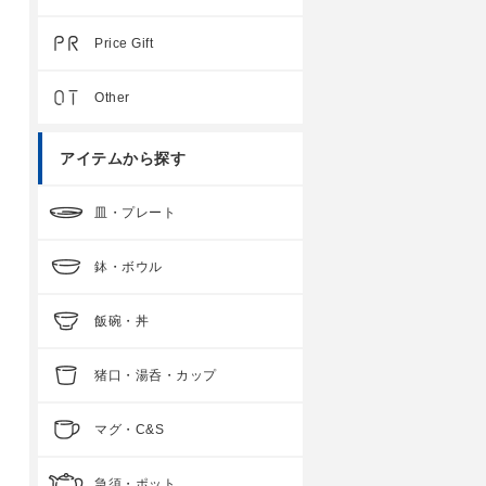
Price Gift
Other
アイテムから探す
皿・プレート
鉢・ボウル
飯碗・丼
猪口・湯呑・カップ
マグ・C&S
急須・ポット